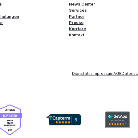
s
News Center
Services
chulungen
Partner
er
Presse
Karriere
Kontakt
Dienstatus
Impressum
AGB
Datensc