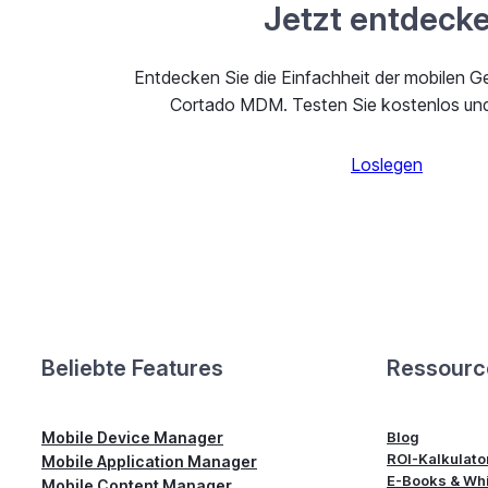
Jetzt entdeck
Entdecken Sie die Einfachheit der mobilen G
Cortado MDM. Testen Sie kostenlos und 
Loslegen
Beliebte Features
Ressourc
Mobile Device Manager
Blog
ROI-Kalkulato
Mobile Application Manager
E-Books & Whi
Mobile Content Manager