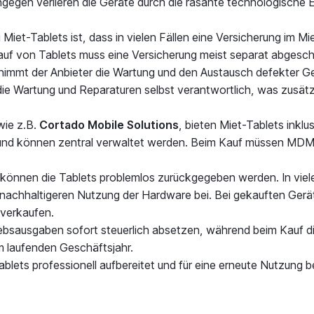
ngegen verlieren die Geräte durch die rasante technologische 
ei Miet-Tablets ist, dass in vielen Fällen eine Versicherung im
f von Tablets muss eine Versicherung meist separat abgesch
nimmt der Anbieter die Wartung und den Austausch defekter Gerä
 die Wartung und Reparaturen selbst verantwortlich, was zusät
 wie z.B.
Cortado Mobile Solutions
, bieten Miet-Tablets in
rt und können zentral verwaltet werden. Beim Kauf müssen MD
 können die Tablets problemlos zurückgegeben werden. In viele
er nachhaltigeren Nutzung der Hardware bei. Bei gekauften G
uverkaufen.
riebsausgaben sofort steuerlich absetzen, während beim Kauf
m laufenden Geschäftsjahr.
blets professionell aufbereitet und für eine erneute Nutzung 