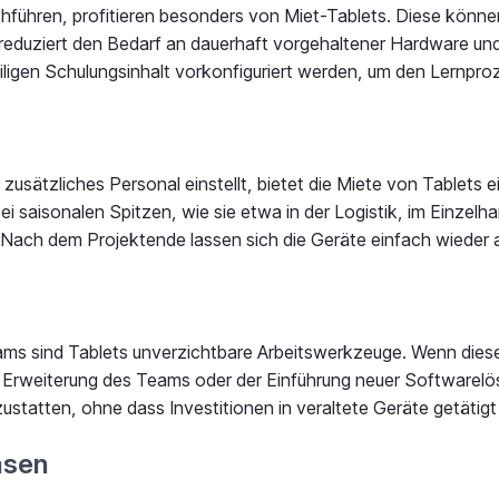
hführen, profitieren besonders von Miet-Tablets. Diese könn
duziert den Bedarf an dauerhaft vorgehaltener Hardware und b
ligen Schulungsinhalt vorkonfiguriert werden, um den Lernproz
tzliches Personal einstellt, bietet die Miete von Tablets eine
 saisonalen Spitzen, wie sie etwa in der Logistik, im Einzelh
. Nach dem Projektende lassen sich die Geräte einfach wieder
Teams sind Tablets unverzichtbare Arbeitswerkzeuge. Wenn die
r Erweiterung des Teams oder der Einführung neuer Softwarelö
zustatten, ohne dass Investitionen in veraltete Geräte getäti
asen