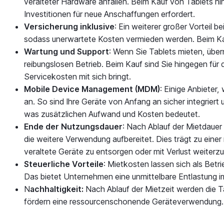
veralteter Hardware anfallen. Beim Kauf von Tablets hi
Investitionen für neue Anschaffungen erfordert.
Versicherung inklusive
: Ein weiterer großer Vorteil b
sodass unerwartete Kosten vermieden werden. Beim Kau
Wartung und Support
: Wenn Sie Tablets mieten, über
reibungslosen Betrieb. Beim Kauf sind Sie hingegen für
Servicekosten mit sich bringt.
Mobile Device Management (MDM)
: Einige Anbieter,
an. So sind Ihre Geräte von Anfang an sicher integrie
was zusätzlichen Aufwand und Kosten bedeutet.
Ende der Nutzungsdauer
: Nach Ablauf der Mietdauer
die weitere Verwendung aufbereitet. Dies trägt zu ein
veraltete Geräte zu entsorgen oder mit Verlust weiterz
Steuerliche Vorteile
: Mietkosten lassen sich als Bet
Das bietet Unternehmen eine unmittelbare Entlastung i
N
achhaltigkeit:
Nach Ablauf der Mietzeit werden die Ta
fördern eine ressourcenschonende Geräteverwendung.