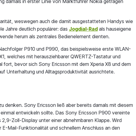
 damals in erster Linie von Marktführer Nokia getragen
larität, weswegen auch die damit ausgestatteten Handys wie
 Jahre deutlich populärer: das
Jogdial-Rad
als hauseigene
dwende herum als zentrales Bedienelement dienten.
e Nachfolger P910 und P990, das beispielsweise erste WLAN-
ia X1, welches mit herausziehbarer QWERTZ-Tastatur und
 fort, bevor sich Sony Ericsson mit dem Xperia X8 und dem
 Unterhaltung und Alltagsproduktivität ausrichtete.
u denken. Sony Ericsson ließ aber bereits damals mit diesem
einmal entwickeln sollte. Das Sony Ericsson P900 vereinte
es 2,9-Zoll-Display unter einer abnehmbaren Klappe. Wird
r E-Mail-Funktionalität und schnellem Anschluss an den