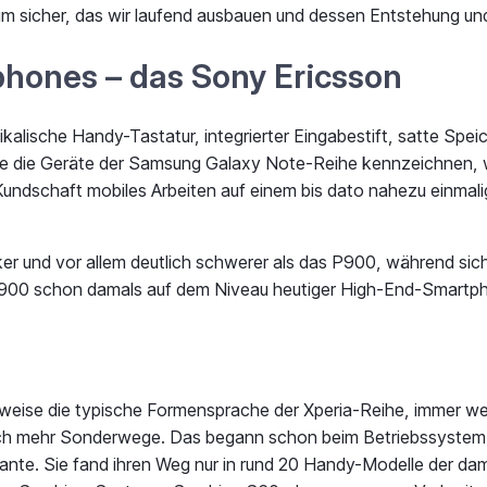
 sicher, das wir laufend ausbauen und dessen Entstehung und
hones – das Sony Ericsson
alische Handy-Tastatur, integrierter Eingabestift, satte Spe
weise die Geräte der Samsung Galaxy Note-Reihe kennzeichnen
Kundschaft mobiles Arbeiten auf einem bis dato nahezu einmal
cker und vor allem deutlich schwerer als das P900, während s
 P900 schon damals auf dem Niveau heutiger High-End-Smartp
eise die typische Formensprache der Xperia-Reihe, immer wen
ch mehr Sonderwege. Das begann schon beim Betriebssystem. D
nte. Sie fand ihren Weg nur in rund 20 Handy-Modelle der dama