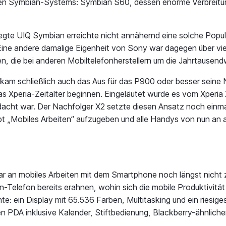
en Symbian-Systems: Symbian S60, dessen enorme Verbreitung
egte UIQ Symbian erreichte nicht annähernd eine solche Popu
e andere damalige Eigenheit von Sony war dagegen über viele
n, die bei anderen Mobiltelefonherstellern um die Jahrtausen
h kam schließlich auch das Aus für das P900 oder besser sein
das Xperia-Zeitalter beginnen. Eingeläutet wurde es vom Xper
cht war. Der Nachfolger X2 setzte diesen Ansatz noch einmal
„Mobiles Arbeiten“ aufzugeben und alle Handys von nun an auf
r an mobiles Arbeiten mit dem Smartphone noch längst nicht z
lefon bereits erahnen, wohin sich die mobile Produktivität 
e: ein Display mit 65.536 Farben, Multitasking und ein riesig
n PDA inklusive Kalender, Stiftbedienung, Blackberry-ähnliche