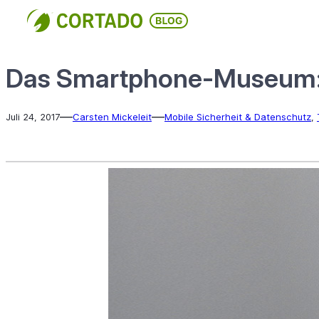
Direkt
zum
Inhalt
wechseln
Das Smartphone-Museum: 
—
—
Juli 24, 2017
Carsten Mickeleit
Mobile Sicherheit & Datenschutz
, 