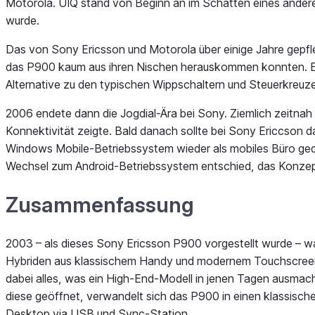
Motorola. UIQ stand von Beginn an im Schatten eines ander
wurde.
Das von Sony Ericsson und Motorola über einige Jahre gepfl
das P900 kaum aus ihren Nischen herauskommen konnten. Ein
Alternative zu den typischen Wippschaltern und Steuerkreuze
2006 endete dann die Jogdial-Ära bei Sony. Ziemlich zeitna
Konnektivität zeigte. Bald danach sollte bei Sony Ericcson 
Windows Mobile-Betriebssystem wieder als mobiles Büro geda
Wechsel zum Android-Betriebssystem entschied, das Konzept 
Zusammenfassung
2003 – als dieses Sony Ericsson P900 vorgestellt wurde – wa
Hybriden aus klassischem Handy und modernem Touchscreen-Te
dabei alles, was ein High-End-Modell in jenen Tagen ausmacht
diese geöffnet, verwandelt sich das P900 in einen klassische
Desktop via USB und Sync-Station.