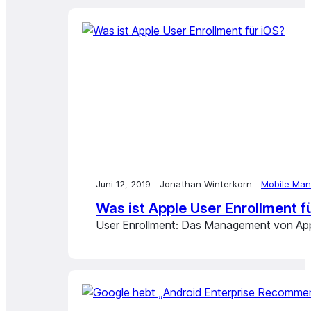
Juni 12, 2019
—
Jonathan Winterkorn
—
Mobile Ma
Was ist Apple User Enrollment f
User Enrollment: Das Management von Appl